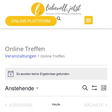
ONLINE-PLATTFORM
Online Treffen
Veranstaltungen
Online Treffen
Es wurden keine Ergebnisse gefunden.
Hinweis
Veranst
Ve
Anstehende
SUCHE
LISTE
Filter Anzeig
Datum
An
Suche
wählen.
Na
VERANSTALTUNGEN
VER
VORHERIGE
Heute
NÄCHSTE
und