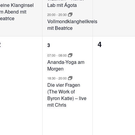
eine Klanginsel
Lab mit Ágota
m Abend mit
20:00
-
20:30
eatrice
Vollmondklangheilkreis
mit Beatrice
0
2
0
2
4
3
eranstaltungen,
Veranstaltungen,
Veranstalt
07:00
-
08:00
Ananda-Yoga am
Morgen
18:30
-
20:00
Die vier Fragen
(The Work of
Byron Katie) – live
mit Chris