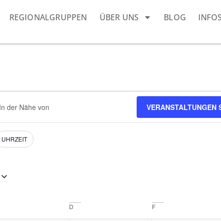
REGIONALGRUPPEN
ÜBER UNS
BLOG
INFO
ort
VERANSTALTUNGEN 
ben.
e
staltungen.
UHRZEIT
D
F