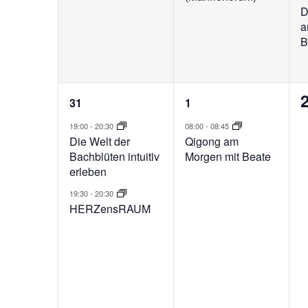
D
a
B
2
1
31
1
Veranstaltungen,
Veranstaltung,
V
19:00
-
20:30
08:00
-
08:45
Die Welt der
Qigong am
Bachblüten intuitiv
Morgen mit Beate
erleben
19:30
-
20:30
HERZensRAUM