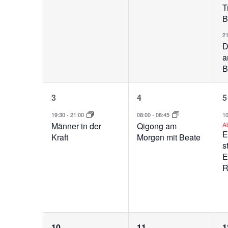
T
B
2
D
a
B
1
1
3
4
5
Veranstaltung,
Veranstaltung,
V
19:30
-
21:00
08:00
-
08:45
1
Männer in der
Qigong am
A
E
Kraft
Morgen mit Beate
s
E
R
1
2
10
11
1