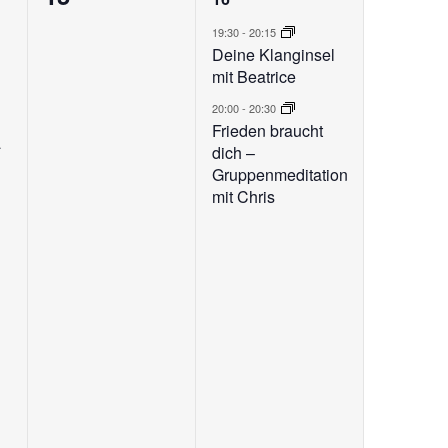
ung,
Veranstaltungen,
Veranstaltungen,
19:30
-
20:15
Deine Klanginsel
mit Beatrice
20:00
-
20:30
Frieden braucht
a
dich –
Gruppenmeditation
mit Chris