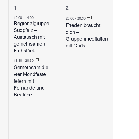
2
1
1
2
ungen,
Veranstaltungen,
Veranstaltung,
10:00
-
14:00
20:00
-
20:30
Regionalgruppe
Frieden braucht
Südpfalz –
dich –
Austausch mit
Gruppenmeditation
gemeinsamen
mit Chris
Frühstück
18:30
-
20:30
Gemeinsam die
vier Mondfeste
feiern mit
Fernande und
Beatrice