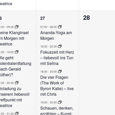
eatrice
4
5
0
28
6
27
n,
eranstaltungen,
Veranstaltungen,
Veranstalt
9:00
-
09:45
07:00
-
08:00
eine Klanginsel
Ananda-Yoga am
m Morgen mit
Morgen
eatrice
18:30
-
20:30
Fokuszeit mit Herz
8:30
-
19:00
ie geht
– liebevoll ins Tun
otentialentfaltung
mit Selina
nach Gerald
18:30
-
20:00
üther)?
Die vier Fragen
(The Work of
9:30
-
20:30
inladung zu
Byron Katie) – live
nserem liebevoll
mit Chris
reffpunkt mit
19:00
-
20:00
eatrice
Schauen, denken,
erzählen – Kunst-
1:00
-
21:45