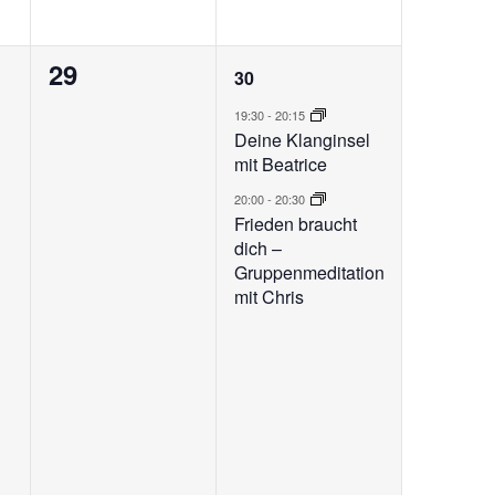
0
2
29
30
ungen,
Veranstaltungen,
Veranstaltungen,
19:30
-
20:15
Deine Klanginsel
mit Beatrice
20:00
-
20:30
Frieden braucht
dich –
Gruppenmeditation
mit Chris