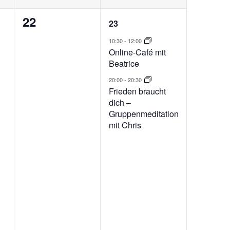
0
2
22
23
ung,
Veranstaltungen,
Veranstaltungen,
10:30
-
12:00
Online-Café mit
Beatrice
20:00
-
20:30
Frieden braucht
dich –
Gruppenmeditation
mit Chris