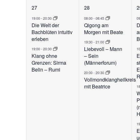
von
2
3
der
27
28
2
Veranstaltungen
Veranstaltungen
Veranstaltungen,
Veranstaltunge
V
19:00
-
20:30
08:00
-
08:45
0
mit
Die Welt der
Qigong am
D
den
Bachblüten intuitiv
Morgen mit Beate
a
gefilterten
erleben
B
19:30
-
21:00
Ergebnissen
Liebevoll – Mann
19:00
-
20:30
1
aktualisieren
Klang ohne
– Sein
E
Grenzen: Sirma
(Männerforum)
s
Belin – Rumi
E
20:00
-
20:30
R
Vollmondklangheilkreis
mit Beatrice
1
W
P
(
H
1
E
u