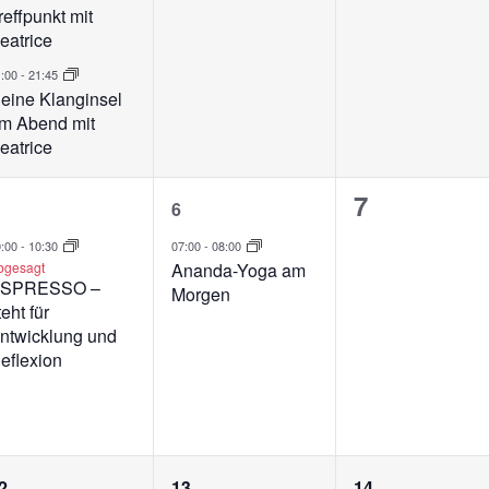
reffpunkt mit
eatrice
1:00
-
21:45
eine Klanginsel
m Abend mit
eatrice
1
1
0
7
6
eranstaltung,
Veranstaltung,
Veranstalt
0:00
-
10:30
07:00
-
08:00
bgesagt
Ananda-Yoga am
SPRESSO –
Morgen
teht für
ntwicklung und
eflexion
4
3
1
2
13
14