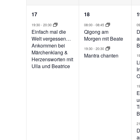
1
2
17
18
1
Veranstaltung,
Veranstaltunge
V
19:30
-
20:30
08:00
-
08:45
0
Einfach mal die
Qigong am
D
Welt vergessen…
Morgen mit Beate
a
Ankommen bei
B
19:30
-
20:30
Märchenklang &
Mantra chanten
1
Herzensworten mit
L
Ulla und Beatrice
I
O
1
E
u
T
B
2
D
a