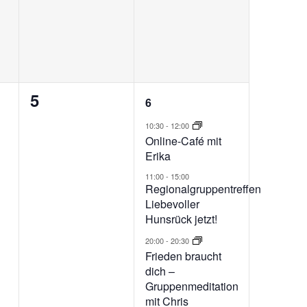
0
3
5
6
ungen,
Veranstaltungen,
Veranstaltungen,
10:30
-
12:00
Online-Café mit
Erika
11:00
-
15:00
Regionalgruppentreffen
Liebevoller
Hunsrück jetzt!
20:00
-
20:30
Frieden braucht
dich –
Gruppenmeditation
mit Chris