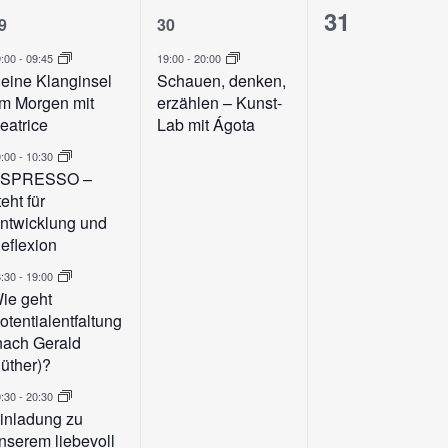
5
1
0
31
9
30
n,
eranstaltungen,
Veranstaltung,
Veranstalt
9:00
-
09:45
19:00
-
20:00
eine Klanginsel
Schauen, denken,
m Morgen mit
erzählen – Kunst-
eatrice
Lab mit Ágota
0:00
-
10:30
SPRESSO –
teht für
ntwicklung und
eflexion
8:30
-
19:00
ie geht
otentialentfaltung
nach Gerald
üther)?
9:30
-
20:30
inladung zu
nserem liebevoll