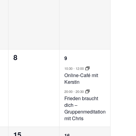
0
2
8
9
ungen,
Veranstaltungen,
Veranstaltungen,
10:30
-
12:00
Online-Café mit
Kerstin
20:00
-
20:30
Frieden braucht
dich –
Gruppenmeditation
mit Chris
0
2
15
16