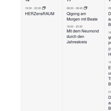
Veranstaltung,
Veranstaltunge
V
19:30
-
20:30
08:00
-
08:45
0
HERZensRAUM
Qigong am
D
Morgen mit Beate
a
B
18:00
-
20:30
Mit dem Neumond
1
durch den
W
Jahreskreis
P
(
H
1
E
u
T
B
2
D
a
B