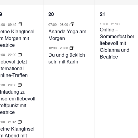
4
2
1
9
20
21
n,
eranstaltungen,
Veranstaltungen,
Veranstalt
19:00
-
21:00
9:00
-
09:45
07:00
-
08:00
Online –
eine Klanginsel
Ananda-Yoga am
Sommerfest bei
m Morgen mit
Morgen
liebevoll mit
eatrice
18:30
-
20:00
Gioianna und
Du und glücklich
9:00
-
22:00
Beatrice
iebevoll.jetzt
sein mit Karin
nternational
nline-Treffen
9:30
-
20:30
inladung zu
nserem liebevoll
reffpunkt mit
eatrice
1:00
-
21:45
eine Klanginsel
m Abend mit