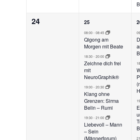
B
0
4
24
25
2
Veranstaltungen,
Veranstaltunge
V
08:00
-
08:45
0
Qigong am
D
Morgen mit Beate
a
B
18:30
-
20:00
Zeichne dich frei
1
mit
W
NeuroGraphik®
P
(
19:00
-
20:30
H
Klang ohne
Grenzen: Sirma
1
Belin – Rumi
E
u
19:30
-
21:00
T
Liebevoll – Mann
B
– Sein
(Männerforum)
2