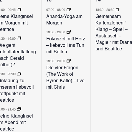
n,
eranstaltungen,
Veranstaltungen,
Veranstalt
9:00
-
09:45
07:00
-
08:00
18:30
-
20:30
eine Klanginsel
Ananda-Yoga am
Gemeinsam
m Morgen mit
Morgen
Kartenziehen “
eatrice
Klang – Spiel –
18:30
-
20:30
Austausch –
Fokuszeit mit Herz
8:30
-
19:00
Magie “ mit Dian
ie geht
– liebevoll ins Tun
und Beatrice
otentialentfaltung
mit Selina
nach Gerald
18:30
-
20:00
üther)?
Die vier Fragen
(The Work of
9:30
-
20:30
inladung zu
Byron Katie) – live
nserem liebevoll
mit Chris
reffpunkt mit
eatrice
1:00
-
21:45
eine Klanginsel
m Abend mit
eatrice