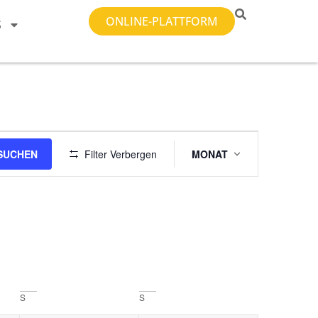
ONLINE-PLATTFORM
S
Veranstalt
SUCHEN
Filter Verbergen
MONAT
Ansichten-
Navigation
S
S