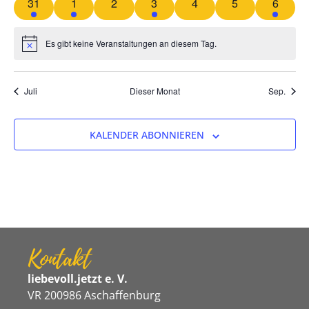
2 Veranstaltungen
1 Veranstaltung
0 Veranstaltungen
2 Veranstaltungen
0 Veranstaltungen
0 Veranstaltun
3 Veran
31
1
2
3
4
5
6
Es gibt keine Veranstaltungen an diesem Tag.
Hinweis
Juli
Dieser Monat
Sep.
KALENDER ABONNIEREN
Kontakt
liebevoll.jetzt e. V.
VR 200986 Aschaffenburg