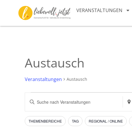
VERANSTALTUNGEN
Austausch
Veranstaltungen
Austausch
Veranstaltungen
Bitte
Sta
Schlüsselwort
ein
Suche
eingeben.
Suc
Suche
nac
und
nach
Vera
Filter
Das
THEMENBEREICHE
TAG
REGIONAL / ONLINE
Veranstaltungen
Ändern
Schlüsselwort.
Ansichten,