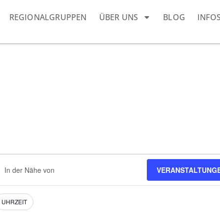
REGIONALGRUPPEN
ÜBER UNS
BLOG
INFO
ndort
VERANSTALTUNG
geben.
he
h
nstaltungen.
UHRZEIT