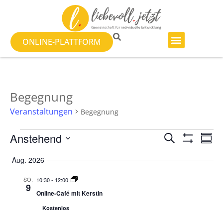
ONLINE-PLATTFORM
Begegnung
Veranstaltungen
Begegnung
Veranst
Ve
Anstehend
SUCHE
ZUSA
Filter Anzeig
Datum
An
Suche
auswählen.
Aug. 2026
Na
und
SO.
10:30
-
12:00
9
Ansicht
Online-Café mit Kerstin
Kostenlos
Navigat