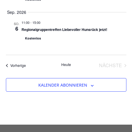
Sep. 2026
11:00
-
15:00
SO.
6
Regionalgruppentreffen Liebevoller Hunsrück jetzt!
Kostenlos
VER
Heute
NÄCHSTE
Veranstaltungen
Vorherige
KALENDER ABONNIEREN