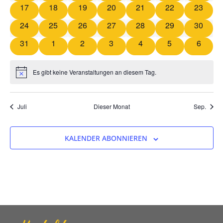
0 Veranstaltungen
0 Veranstaltungen
0 Veranstaltungen
0 Veranstaltungen
0 Veranstaltungen
0 Veranstaltung
0 Veran
17
18
19
20
21
22
23
0 Veranstaltungen
0 Veranstaltungen
0 Veranstaltungen
0 Veranstaltungen
0 Veranstaltungen
0 Veranstaltung
0 Veran
24
25
26
27
28
29
30
0 Veranstaltungen
0 Veranstaltungen
0 Veranstaltungen
0 Veranstaltungen
0 Veranstaltungen
0 Veranstaltun
0 Veran
31
1
2
3
4
5
6
Es gibt keine Veranstaltungen an diesem Tag.
Hinweis
Juli
Dieser Monat
Sep.
KALENDER ABONNIEREN