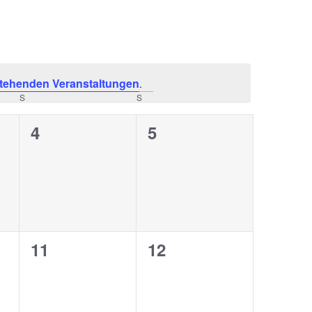
tehenden Veranstaltungen
.
S
S
0
0
4
5
ungen,
Veranstaltungen,
Veranstaltungen,
0
0
11
12
ungen,
Veranstaltungen,
Veranstaltungen,