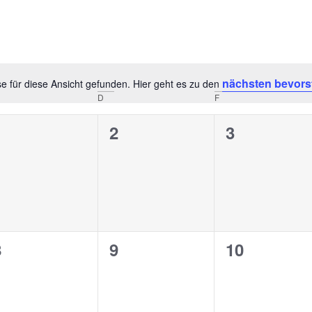
nächsten bevors
e für diese Ansicht gefunden. Hier geht es zu den
Hinweis
D
F
0
0
0
1
2
3
n,
eranstaltungen,
Veranstaltungen,
Veranstalt
0
0
0
8
9
10
n,
eranstaltungen,
Veranstaltungen,
Veranstalt