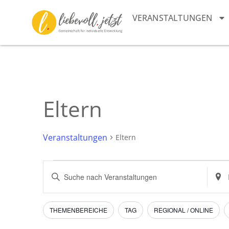
VERANSTALTUNGEN
Eltern
Veranstaltungen
Eltern
Veranstaltungen
Bitte
Stand
Schlüsselwort
einge
Suche
eingeben.
Such
Suche
nach
und
nach
Veran
Filter
Das
THEMENBEREICHE
TAG
REGIONAL / ONLINE
Veranstaltungen
Ändern
Schlüsselwort.
Ansichten,