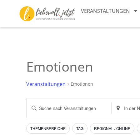
VERANSTALTUNGEN
Emotionen
Veranstaltungen
Emotionen
Veranstaltungen
Bitte
Standort
Schlüsselwort
eingeben.
Suche
eingeben.
Suche
Suche
nach
und
nach
Veranstaltu
Filter
Das
THEMENBEREICHE
TAG
REGIONAL / ONLINE
Veranstaltungen
Ändern
Schlüsselwort.
Ansichten,