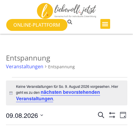
ONLINE-PLATTFORM
Entspannung
Veranstaltungen
Entspannung
Keine Veranstaltungen für So. 9. August 2026 vorgesehen. Hier
nächsten bevorstehenden
geht es zu den
Hinweis
Veranstaltungen
.
Veranst
Ve
09.08.2026
SUCHE
TAG
Filter Anzeig
Datum
An
Suche
wählen.