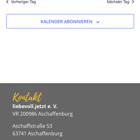
Na
Vorheriger Tag
Nächster Tag
und
Ansicht
KALENDER ABONNIEREN
Navigat
Kontakt
liebevoll.jetzt e. V.
VR 200986 Aschaffenburg
Aschaffstraße 53
63741 Aschaffenburg