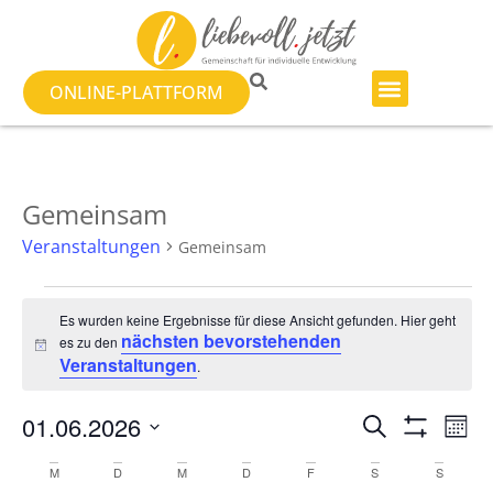
ONLINE-PLATTFORM
Gemeinsam
Veranstaltungen
Gemeinsam
Es wurden keine Ergebnisse für diese Ansicht gefunden. Hier geht
nächsten bevorstehenden
es zu den
Hinweis
Veranstaltungen
.
Veranst
Ve
01.06.2026
SUCHE
MON
Filter Anzeig
Datum
An
Suche
wählen.
Kalender
M
D
M
D
F
S
S