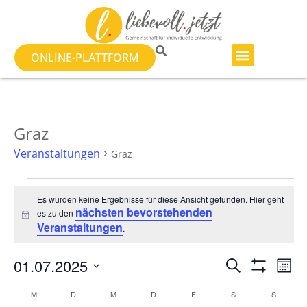
ONLINE-PLATTFORM
Graz
Veranstaltungen
Graz
Es wurden keine Ergebnisse für diese Ansicht gefunden. Hier geht
nächsten bevorstehenden
es zu den
Hinweis
Veranstaltungen
.
Veranst
Ve
01.07.2025
SUCHE
MON
Filter Anzeig
Datum
An
Suche
wählen.
Kalender
M
D
M
D
F
S
S