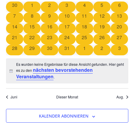
Na
und
0 Veranstaltungen
0 Veranstaltungen
0 Veranstaltungen
0 Veranstaltungen
0 Veranstaltungen
0 Veranstaltun
0 Veran
30
1
2
3
4
5
6
von
Ansicht
0 Veranstaltungen
0 Veranstaltungen
0 Veranstaltungen
0 Veranstaltungen
0 Veranstaltungen
0 Veranstaltung
0 Veran
7
8
9
10
11
12
13
Veranstaltungen
Navigat
0 Veranstaltungen
0 Veranstaltungen
0 Veranstaltungen
0 Veranstaltungen
0 Veranstaltungen
0 Veranstaltung
0 Veran
14
15
16
17
18
19
20
0 Veranstaltungen
0 Veranstaltungen
0 Veranstaltungen
0 Veranstaltungen
0 Veranstaltungen
0 Veranstaltung
0 Veran
21
22
23
24
25
26
27
0 Veranstaltungen
0 Veranstaltungen
0 Veranstaltungen
0 Veranstaltungen
0 Veranstaltungen
0 Veranstaltun
0 Veran
28
29
30
31
1
2
3
Es wurden keine Ergebnisse für diese Ansicht gefunden. Hier geht
nächsten bevorstehenden
es zu den
Hinweis
Veranstaltungen
.
Juni
Dieser Monat
Aug.
KALENDER ABONNIEREN