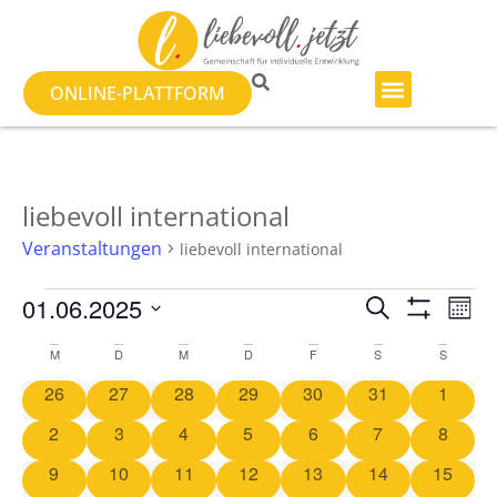
ONLINE-PLATTFORM
liebevoll international
Veranstaltungen
liebevoll international
Veranst
Ve
01.06.2025
SUCHE
MON
Filter Anzeig
Datum
An
Suche
wählen.
Kalender
M
D
M
D
F
S
S
Na
und
0 Veranstaltungen
0 Veranstaltungen
0 Veranstaltungen
0 Veranstaltungen
0 Veranstaltungen
0 Veranstaltung
0 Veran
26
27
28
29
30
31
1
von
Ansicht
0 Veranstaltungen
0 Veranstaltungen
0 Veranstaltungen
0 Veranstaltungen
0 Veranstaltungen
0 Veranstaltun
0 Veran
2
3
4
5
6
7
8
Veranstaltungen
Navigat
0 Veranstaltungen
0 Veranstaltungen
0 Veranstaltungen
0 Veranstaltungen
0 Veranstaltungen
0 Veranstaltung
0 Veran
9
10
11
12
13
14
15