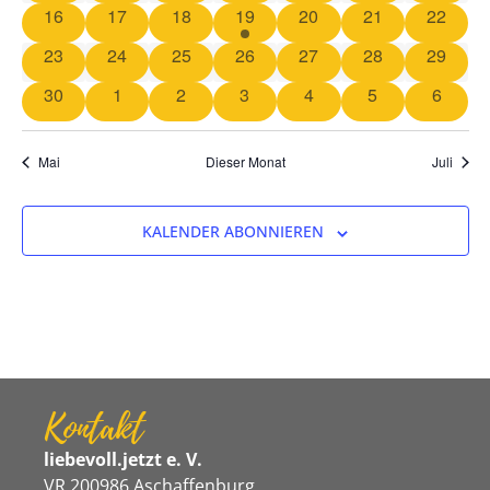
0 Veranstaltungen
0 Veranstaltungen
0 Veranstaltungen
1 Veranstaltung
0 Veranstaltungen
0 Veranstaltung
0 Veran
16
17
18
19
20
21
22
0 Veranstaltungen
0 Veranstaltungen
0 Veranstaltungen
0 Veranstaltungen
0 Veranstaltungen
0 Veranstaltung
0 Veran
23
24
25
26
27
28
29
0 Veranstaltungen
0 Veranstaltungen
0 Veranstaltungen
0 Veranstaltungen
0 Veranstaltungen
0 Veranstaltun
0 Veran
30
1
2
3
4
5
6
Mai
Dieser Monat
Juli
KALENDER ABONNIEREN
Kontakt
liebevoll.jetzt e. V.
VR 200986 Aschaffenburg