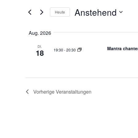
der
Navigation
Formular-
Anstehend
Heute
Eingabefelder
Datum
wird
auswählen.
die
Aug. 2026
Liste
der
DI.
Mantra chante
19:30
-
20:30
18
Veranstaltungen
mit
den
gefilterten
Ergebnissen
aktualisieren
Vorherige
Veranstaltungen