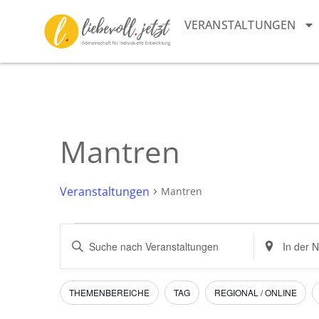
VERANSTALTUNGEN
Mantren
Veranstaltungen
Mantren
Veranstaltungen
Bitte
Standort
Schlüsselwort
eingeben.
Suche
eingeben.
Suche
Suche
nach
und
nach
Veranstaltu
Filter
Das
THEMENBEREICHE
TAG
REGIONAL / ONLINE
Veranstaltungen
Ändern
Schlüsselwort.
Ansichten,