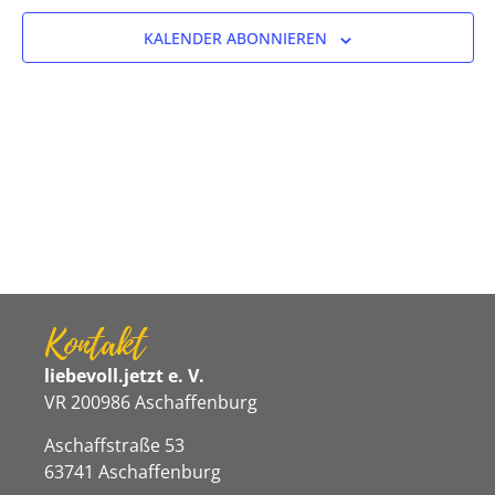
Ansicht
Veranstaltungen
KALENDER ABONNIEREN
Navigat
in
Photo
View
Kontakt
liebevoll.jetzt e. V.
VR 200986 Aschaffenburg
Aschaffstraße 53
63741 Aschaffenburg