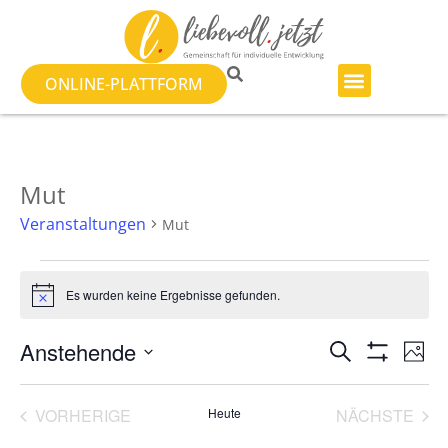
ONLINE-PLATTFORM
Mut
Veranstaltungen
Mut
Es wurden keine Ergebnisse gefunden.
Hinweis
Veranst
Ve
Anstehende
SUCHE
FOTO
Filter Anzeig
Datum
An
Suche
auswählen.
List
Na
VERANSTALTUNGEN
VER
VORHERIGE
Heute
NÄCHSTE
und
of