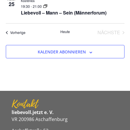
Kostenlos
25
19:30
-
21:00
Liebevoll – Mann – Sein (Männerforum)
VER
Heute
NÄCHSTE
Veranstaltungen
Vorherige
KALENDER ABONNIEREN
Kontakt
liebevoll.jetzt e. V.
VR 200986 Aschaffenburg