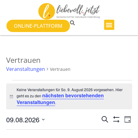
ONLINE-PLATTFORM
Vertrauen
Veranstaltungen
Vertrauen
Keine Veranstaltungen für So. 9. August 2026 vorgesehen. Hier
nächsten bevorstehenden
geht es zu den
Hinweis
Veranstaltungen
.
Veranst
Ve
09.08.2026
SUCHE
TAG
Filter Anzeig
Datum
An
Suche
wählen.