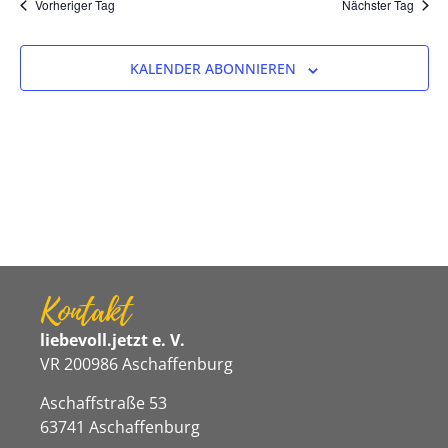
Na
Vorheriger Tag
Nächster Tag
und
Ansicht
KALENDER ABONNIEREN
Navigat
Kontakt
liebevoll.jetzt e. V.
VR 200986 Aschaffenburg
Aschaffstraße 53
63741 Aschaffenburg