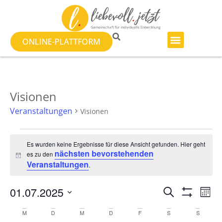
ONLINE-PLATTFORM
Visionen
Veranstaltungen
Visionen
Es wurden keine Ergebnisse für diese Ansicht gefunden. Hier geht
nächsten bevorstehenden
es zu den
Hinweis
Veranstaltungen
.
Veranst
Ve
01.07.2025
SUCHE
MON
Filter Anzeig
Datum
An
Suche
wählen.
Kalender
M
D
M
D
F
S
S