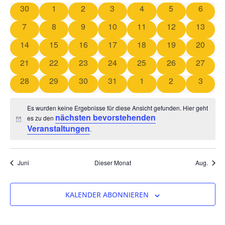
Na
und
0 Veranstaltungen
0 Veranstaltungen
0 Veranstaltungen
0 Veranstaltungen
0 Veranstaltungen
0 Veranstaltun
0 Veran
30
1
2
3
4
5
6
von
Ansicht
0 Veranstaltungen
0 Veranstaltungen
0 Veranstaltungen
0 Veranstaltungen
0 Veranstaltungen
0 Veranstaltung
0 Veran
7
8
9
10
11
12
13
Veranstaltungen
Navigat
0 Veranstaltungen
0 Veranstaltungen
0 Veranstaltungen
0 Veranstaltungen
0 Veranstaltungen
0 Veranstaltung
0 Veran
14
15
16
17
18
19
20
0 Veranstaltungen
0 Veranstaltungen
0 Veranstaltungen
0 Veranstaltungen
0 Veranstaltungen
0 Veranstaltung
0 Veran
21
22
23
24
25
26
27
0 Veranstaltungen
0 Veranstaltungen
0 Veranstaltungen
0 Veranstaltungen
0 Veranstaltungen
0 Veranstaltun
0 Veran
28
29
30
31
1
2
3
Es wurden keine Ergebnisse für diese Ansicht gefunden. Hier geht
nächsten bevorstehenden
es zu den
Hinweis
Veranstaltungen
.
Juni
Dieser Monat
Aug.
KALENDER ABONNIEREN