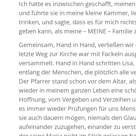
Ich hatte es inzwischen geschafft, meine
und führte sie in meine kleine Kammer, l
trinken, und sagte, dass es für mich nich
geben kann, als meine – MEINE – Familie 
Gemeinsam, Hand in Hand, verließen wir d
letzte Weg zur Kirche war mit Fackeln au
versammelt. Hand in Hand schritten Lisa,
entlang der Menschen, die plötzlich all
Der Pfarrer stand schon vor dem Altar, al
wieder in meinem ganzen Leben eine schön
Hoffnung, vom Vergeben und Verzeihen un
es immer wieder Prüfungen für uns Mensc
sie auch dauern mögen, niemals den Glaub
aufeinander zuzugehen, einander zu verst
der seine Maria nicht im Stich gelassen h