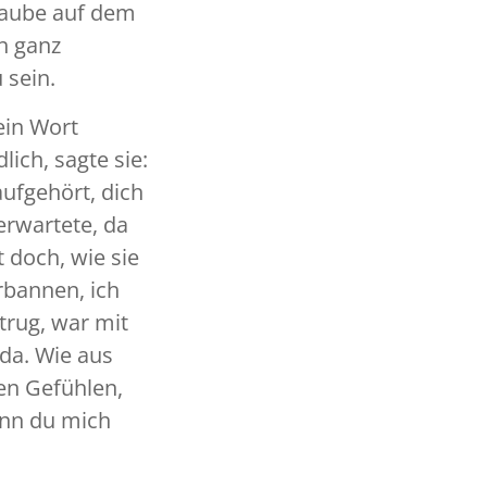
 Haube auf dem
ch ganz
 sein.
ein Wort
lich, sagte sie:
ufgehört, dich
erwartete, da
 doch, wie sie
rbannen, ich
 trug, war mit
da. Wie aus
en Gefühlen,
wenn du mich