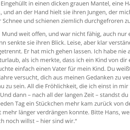
e. Eingehüllt in einen dicken grauen Mantel, eine
, und an der Hand hielt sie ihren Jungen, der mi
r Schnee und schienen ziemlich durchgefroren zu
n Mund weit offen, und war nicht fähig, auch nur 
 senkte sie ihren Blick. Leise, aber klar verständ
rennt. Er hat mich gehen lassen. Ich habe nie a
rlaub, als ich merkte, dass ich ein Kind von dir 
uchte einfach einen Vater für mein Kind. Du weißt
e Jahre versucht, dich aus meinen Gedanken zu ve
u sein. All die Fröhlichkeit, die ich einst in mir
nd dann – nach all der langen Zeit – standst du 
. Jeden Tag ein Stückchen mehr kam zurück von d
nicht mehr länger verdrängen konnte. Bitte Hans, 
noch willst – hier sind wir.“