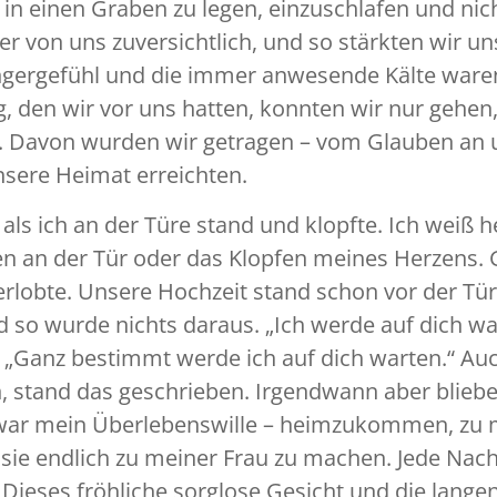
 in einen Graben zu legen, einzuschlafen und ni
von uns zuversichtlich, und so stärkten wir uns
ngergefühl und die immer anwesende Kälte ware
g, den wir vor uns hatten, konnten wir nur gehen,
. Davon wurden wir getragen – vom Glauben an 
nsere Heimat erreichten.
 ich an der Türe stand und klopfte. Ich weiß h
en an der Tür oder das Klopfen meines Herzens. 
erlobte. Unsere Hochzeit stand schon vor der Tür
so wurde nichts daraus. „Ich werde auf dich war
. „Ganz bestimmt werde ich auf dich warten.“ Auc
, stand das geschrieben. Irgendwann aber blieben
as war mein Überlebenswille – heimzukommen, zu
sie endlich zu meiner Frau zu machen. Jede Nach
. Dieses fröhliche sorglose Gesicht und die lange