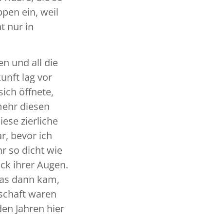
pen ein, weil
t nur in
en und all die
unft lag vor
sich öffnete,
 mehr diesen
ese zierliche
r, bevor ich
r so dicht wie
ck ihrer Augen.
 was dann kam,
nschaft waren
den Jahren hier