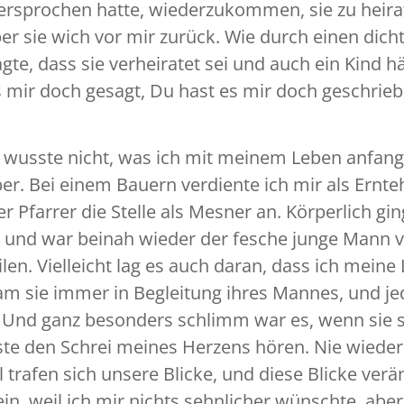
 versprochen hatte, wiederzukommen, sie zu heirat
er sie wich vor mir zurück. Wie durch einen dich
gte, dass sie verheiratet sei und auch ein Kind h
 mir doch gesagt, Du hast es mir doch geschriebe
d wusste nicht, was ich mit meinem Leben anfange
er. Bei einem Bauern verdiente ich mir als Ernteh
 Pfarrer die Stelle als Mesner an. Körperlich gin
 und war beinah wieder der fesche junge Mann v
en. Vielleicht lag es auch daran, dass ich meine
kam sie immer in Begleitung ihres Mannes, und j
n. Und ganz besonders schlimm war es, wenn sie
te den Schrei meines Herzens hören. Nie wieder
afen sich unsere Blicke, und diese Blicke verän
ein, weil ich mir nichts sehnlicher wünschte, ab