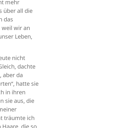
cht mehr
 über all die
n das
 weil wir an
unser Leben,
eute nicht
Gleich, dachte
, aber da
ten“, hatte sie
h in ihren
 sie aus, die
 meiner
t träumte ich
n Haare, die so