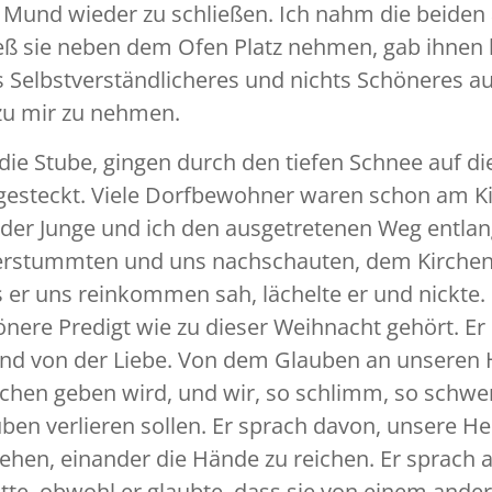
n Mund wieder zu schließen. Ich nahm die beiden
ieß sie neben dem Ofen Platz nehmen, gab ihnen 
ts Selbstverständlicheres und nichts Schöneres au
zu mir zu nehmen.
ie Stube, gingen durch den tiefen Schnee auf die
sgesteckt. Viele Dorfbewohner waren schon am Ki
 der Junge und ich den ausgetretenen Weg entlan
e verstummten und uns nachschauten, dem Kirchen
s er uns reinkommen sah, lächelte er und nickte. 
ere Predigt wie zu dieser Weihnacht gehört. Er
d von der Liebe. Von dem Glauben an unseren H
hen geben wird, und wir, so schlimm, so schwer
en verlieren sollen. Er sprach davon, unsere He
ehen, einander die Hände zu reichen. Er sprach a
atte, obwohl er glaubte, dass sie von einem ande