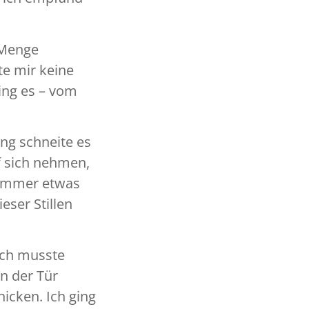
 Menge
e mir keine
ing es – vom
ng schneite es
f sich nehmen,
 immer etwas
eser Stillen
ich musste
an der Tür
icken. Ich ging