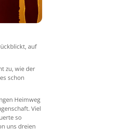
ückblickt, auf
t zu, wie der
es schon
 langen Heimweg
genschaft. Viel
uerte so
on uns dreien