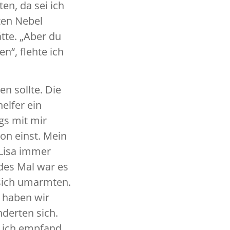
en, da sei ich
ten Nebel
ätte. „Aber du
n“, flehte ich
n sollte. Die
elfer ein
gs mit mir
on einst. Mein
 Lisa immer
edes Mal war es
 sich umarmten.
 haben wir
derten sich.
er ich empfand