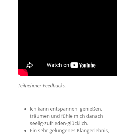
Teilnehmer-Feedbacks:
Ich kann entspannen, genießen,
träumen und fühle mich danach
seelig-zufrieden-glücklich.
Ein sehr gelungenes Klangerlebnis,