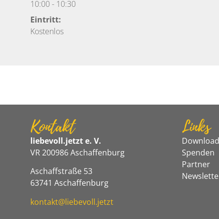
10:00
-
10:30
Eintritt:
Kostenlos
Kontakt
Links
liebevoll.jetzt e. V.
Download
VR 200986 Aschaffenburg
Spenden
Partner
Aschaffstraße 53
Newslette
63741 Aschaffenburg
kontakt@liebevoll.jetzt