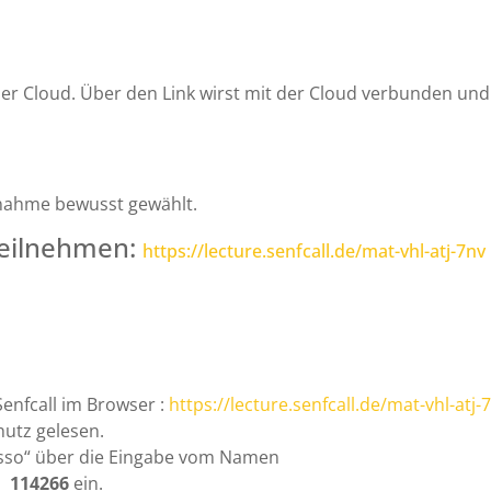
iner Cloud. Über den Link wirst mit der Cloud verbunden und
eilnahme bewusst gewählt.
teilnehmen:
https://lecture.senfcall.de/mat-vhl-atj-7nv
Senfcall im Browser :
https://lecture.senfcall.de/mat-vhl-atj-
hutz gelesen.
sso“ über die Eingabe vom Namen
e
114266
ein.