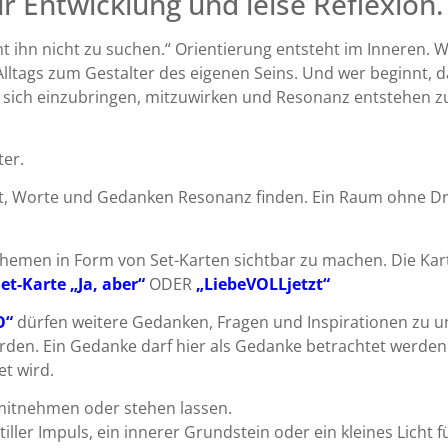
r Entwicklung und leise Reflexion.
 ihn nicht zu suchen.“ Orientierung entsteht im Inneren. W
ltags zum Gestalter des eigenen Seins. Und wer beginnt, d
e, sich einzubringen, mitzuwirken und Resonanz entstehen zu
ter.
it, Worte und Gedanken Resonanz finden. Ein Raum ohne D
emen in Form von Set-Karten sichtbar zu machen. Die Karte
et-Karte „Ja, aber“
ODER
„LiebeVOLLjetzt“
O“
dürfen weitere Gedanken, Fragen und Inspirationen zu 
rden. Ein Gedanke darf hier als Gedanke betrachtet werden
t wird.
mitnehmen oder stehen lassen.
 stiller Impuls, ein innerer Grundstein oder ein kleines Licht