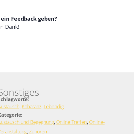
t ein Feedback geben?
en Dank!
Sonstiges
Schlagworte:
,
,
Austausch
Koharänz
Lebendig
Kategorie:
,
,
Austausch und Begegnung
Online Treffen
Online-
,
Veranstaltung
Zuhören