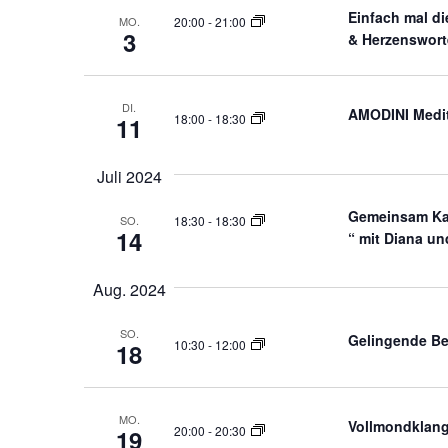
Einfach mal 
der
MO.
20:00
-
21:00
3
& Herzensworte
Veranstaltungen
mit
den
DI.
AMODINI Medit
gefilterten
18:00
-
18:30
11
Ergebnissen
aktualisieren
Juli 2024
Gemeinsam Kar
SO.
18:30
-
18:30
14
“ mit Diana un
Aug. 2024
SO.
Gelingende Be
10:30
-
12:00
18
MO.
Vollmondklangh
20:00
-
20:30
19