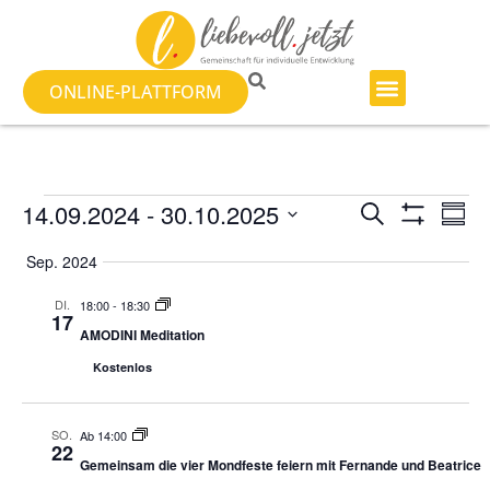
ONLINE-PLATTFORM
Veranst
Ve
14.09.2024
 - 
30.10.2025
SUCHE
ZUSA
Filter Anzeig
Datum
An
Suche
auswählen.
Sep. 2024
Na
und
DI.
18:00
-
18:30
17
Ansicht
AMODINI Meditation
Kostenlos
Navigat
SO.
Ab 14:00
22
Gemeinsam die vier Mondfeste feiern mit Fernande und Beatrice