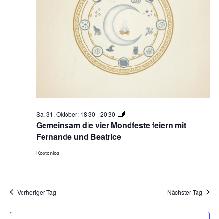
Gemeinsam
Sa. 31. Oktober: 18:30
-
20:30
die
Gemeinsam die vier Mondfeste feiern mit
vier
Fernande und Beatrice
Mondfeste
Kostenlos
feiern
Vorheriger Tag
Nächster Tag