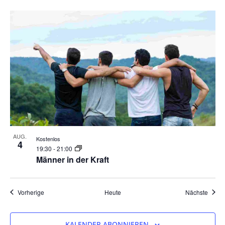
AUG.
Kostenlos
4
19:30
-
21:00
Männer in der Kraft
Veranstaltungen
Veran
Vorherige
Heute
Nächste
KALENDER ABONNIEREN