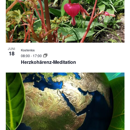
JUNI
Kostenlos
18
08:00
-
17:00
Herzkohärenz-Meditation