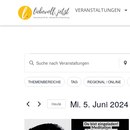
VERANSTALTUNGEN
Veranstaltungen
Bitte
Stan
Schlüsselwort
eing
Suche
eingeben.
Such
Suche
nach
und
nach
Vera
Filter
Das
THEMENBEREICHE
TAG
REGIONAL / ONLINE
Veranstaltungen
Ändern
Schlüsselwort.
Ansichten,
der
Navigation
Formular-
Mi. 5. Juni 2024
Heute
Eingabefelder
Datum
wird
auswählen.
List
die
Liste