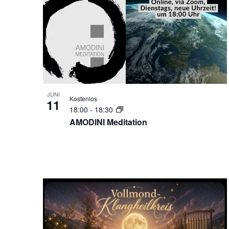
of
der
Veranstaltungen
Veranstaltungen
mit
in
den
gefilterten
Photo
Ergebnissen
View
aktualisieren
JUNI
Kostenlos
11
18:00
-
18:30
AMODINI Meditation