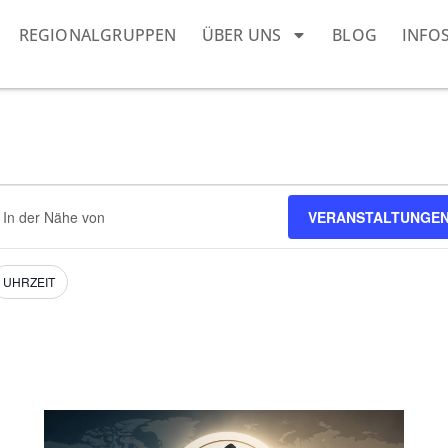
REGIONALGRUPPEN
ÜBER UNS
BLOG
INFO
dort
VERANSTALTUNGEN
eben.
e
nstaltungen.
UHRZEIT