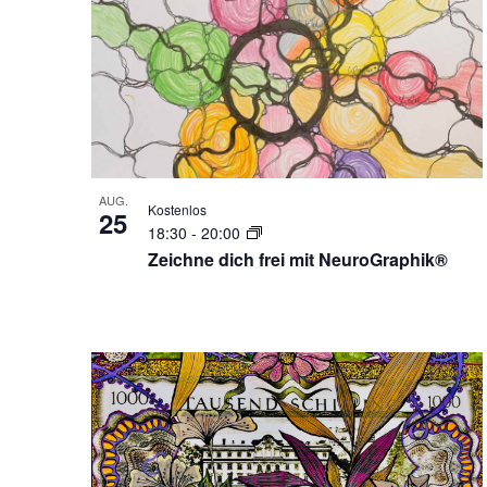
of
der
Veranstaltungen
Veranstaltungen
mit
in
den
gefilterten
Photo
Ergebnissen
View
aktualisieren
AUG.
Kostenlos
25
18:30
-
20:00
Zeichne dich frei mit NeuroGraphik®