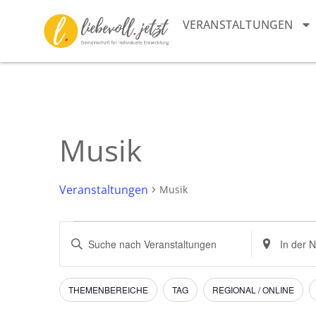
VERANSTALTUNGEN
Musik
Veranstaltungen
Musik
Veranstaltungen
Bitte
Standort
Schlüsselwort
eingeben.
Suche
eingeben.
Suche
Suche
nach
und
nach
Veranstaltu
Filter
Das
THEMENBEREICHE
TAG
REGIONAL / ONLINE
Veranstaltungen
Ändern
Schlüsselwort.
Ansichten,