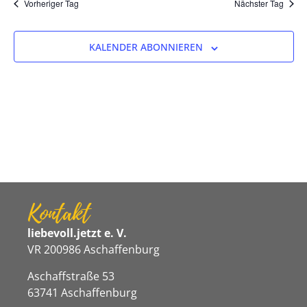
Na
Vorheriger Tag
Nächster Tag
und
Ansicht
KALENDER ABONNIEREN
Navigat
Kontakt
liebevoll.jetzt e. V.
VR 200986 Aschaffenburg
Aschaffstraße 53
63741 Aschaffenburg