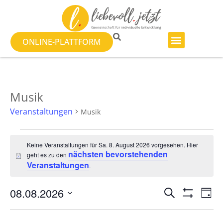
ONLINE-PLATTFORM
Musik
Veranstaltungen
Musik
Keine Veranstaltungen für Sa. 8. August 2026 vorgesehen. Hier
nächsten bevorstehenden
geht es zu den
Hinweis
Veranstaltungen
.
Veranst
Ve
08.08.2026
SUCHE
TAG
Filter Anzeig
Datum
An
Suche
wählen.