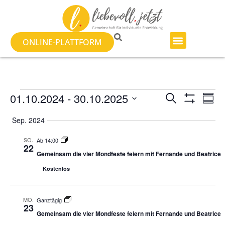
ONLINE-PLATTFORM
Veranst
Ve
01.10.2024
 - 
30.10.2025
SUCHE
ZUSA
Filter Anzeig
Datum
An
Suche
auswählen.
Sep. 2024
Na
und
SO.
Ab 14:00
22
Ansicht
Gemeinsam die vier Mondfeste feiern mit Fernande und Beatrice
Kostenlos
Navigat
MO.
Ganztägig
23
Gemeinsam die vier Mondfeste feiern mit Fernande und Beatrice