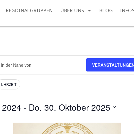
REGIONALGRUPPEN
ÜBER UNS
BLOG
INFO
dort
VERANSTALTUNGEN
eben.
e
nstaltungen.
UHRZEIT
r 2024
 - 
Do. 30. Oktober 2025