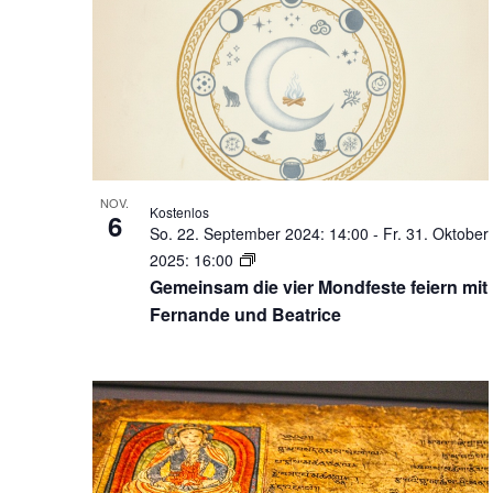
of
der
Veranstaltungen
Veranstaltungen
mit
in
den
gefilterten
Photo
Ergebnissen
View
aktualisieren
NOV.
Kostenlos
6
So. 22. September 2024: 14:00
-
Fr. 31. Oktober
2025: 16:00
Gemeinsam die vier Mondfeste feiern mit
Fernande und Beatrice