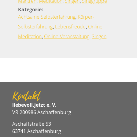
,
,
,
Mantren
Meditation
Singen
Singgruppe
Kategorie:
,
Achtsame Selbsterfahrung
Körper-
,
,
Selbsterfahrung
Lebensfreude
Online-
,
,
Meditation
Online-Veranstaltung
Singen
Kontakt
liebevoll.jetzt e. V.
VR 200986 Aschaffenburg
Aschaffstraße 53
63741 Aschaffenburg